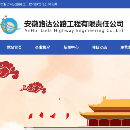
欢迎访问安徽路达工程有限责任公司官网!
网站首页
企业概况
新闻中心
项目动