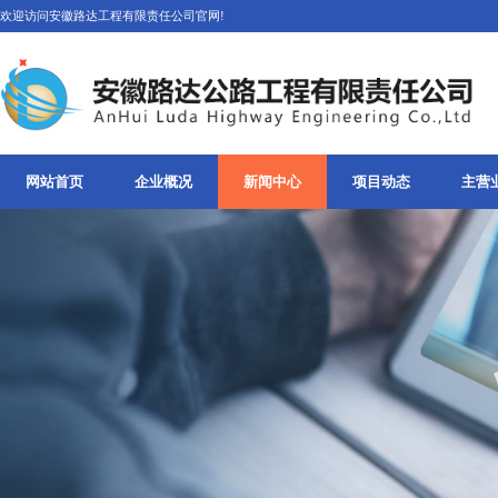
欢迎访问安徽路达工程有限责任公司官网!
网站首页
企业概况
新闻中心
项目动